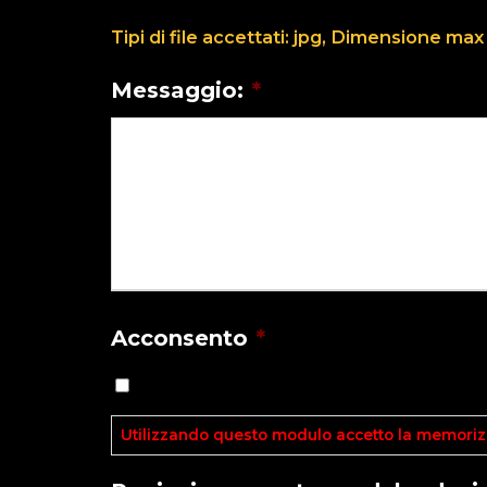
Tipi di file accettati: jpg, Dimensione max 
Messaggio:
*
Acconsento
*
Utilizzando questo modulo accetto la memorizz