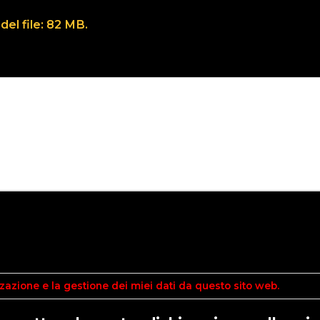
del file: 82 MB.
azione e la gestione dei miei dati da questo sito web.
Leggi l