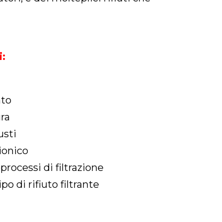
i:
nto
ura
usti
ionico
 processi di filtrazione
o di rifiuto filtrante