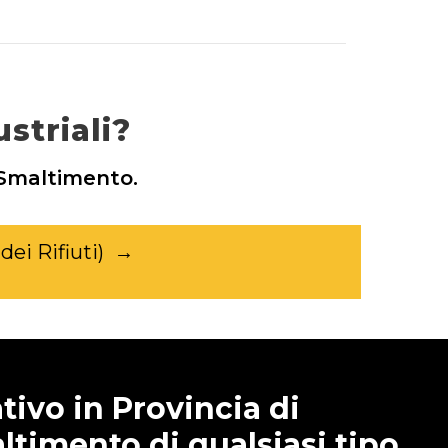
striali?
, Smaltimento.
dei Rifiuti) →
ivo in Provincia di
ltimento di qualsiasi tipo