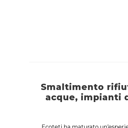
Smaltimento rifiu
acque, impianti 
Ecoteti ha maturato un’esperien