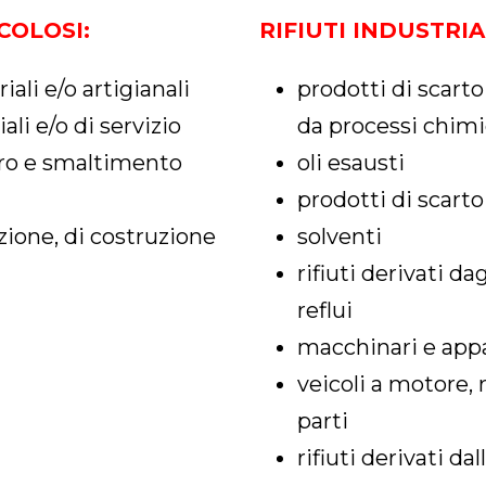
ICOLOSI
:
RIFIUTI INDUSTRIA
iali e/o artigianali
prodotti di scarto 
li e/o di servizio
da processi chimic
pero e smaltimento
oli esausti
prodotti di scarto
izione, di costruzione
solventi
rifiuti derivati d
reflui
macchinari e appa
veicoli a motore, 
parti
rifiuti derivati da