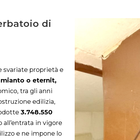
erbatoio di
e svariate proprietà e
mianto o eternit,
ico, tra gli anni
struzione edilizia,
rodotte
3.748.550
no all’entrata in vigore
ilizzo e ne impone lo