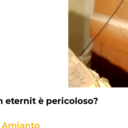
 eternit è pericoloso?
i Amianto