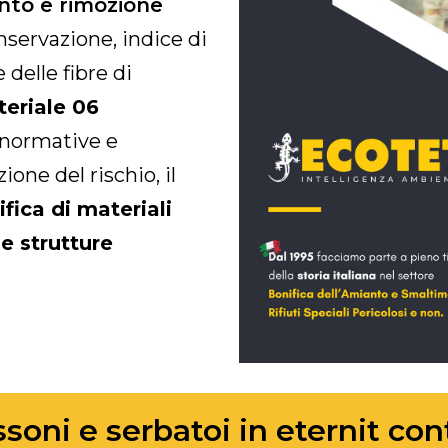
anto e rimozione
nservazione, indice di
 delle fibre di
teriale 06
 normative e
one del rischio, il
fica di materiali
e strutture
oni e serbatoi in eternit cont