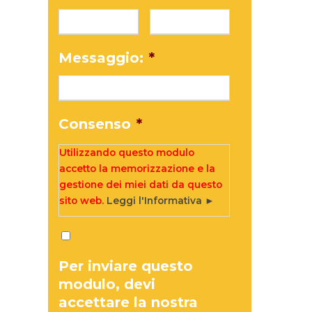
Messaggio:
*
Consenso
*
Utilizzando questo modulo
accetto la memorizzazione e la
gestione dei miei dati da questo
sito web.
Leggi l'Informativa ►
Per inviare questo
modulo, devi
accettare la nostra