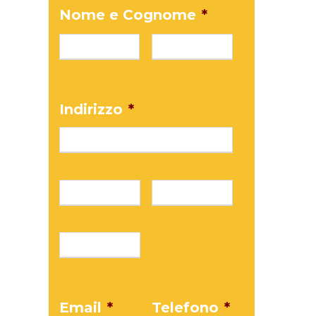
Nome e Cognome
*
Nome
Cognome
Indirizzo
*
Via e Numero Civico
Località
Provincia
CAP
Email
*
Telefono
*