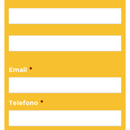
Località
Provincia
CAP
Email
*
Telefono
*