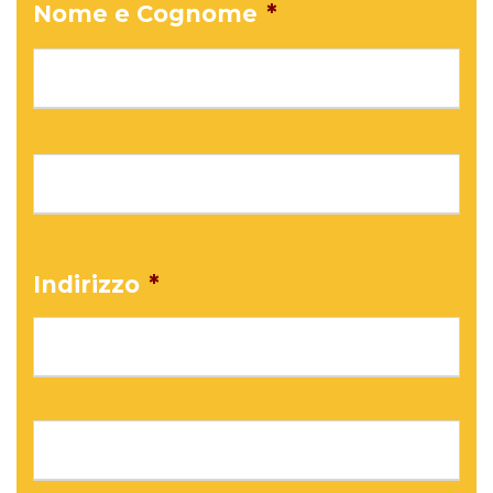
Nome e Cognome
*
Nome
Cognome
Indirizzo
*
Via e Numero Civico