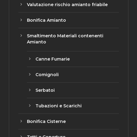
Valutazione rischio amianto friabile
Bonifica Amianto
Smaltimento Materiali contenenti
Amianto
James
2 mesi fa
Canne Fumarie
Ottima azienda 
smaltimento rifi
Comignoli
gentile e preparato. R
organizzati con p
Serbatoi
Consigliatissimo.
Read more
Tubazioni e Scarichi
Bonifica Cisterne
Tetti e Coperture