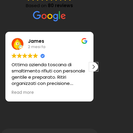
Based on
80 reviews
Patrizia Mangini
2 mesi fa
toscana di
Personale efficiente e preciso di
uti con personale
sicuro d' un piacere fare una
itiri
recensione positiva a questa
recisione.
azienda grazie