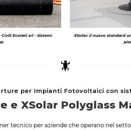
ivili Ecoteti srl - Sistemi
XSolar: il nuovo standard un
up
pia
rture per Impianti Fotovoltaici con si
re e XSolar Polyglass M
er tecnico per aziende che operano nel settore