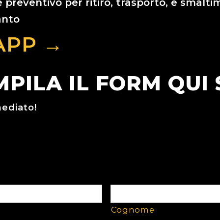
 preventivo per ritiro, trasporto, e smalti
anto
APP →
PILA IL FORM QUI
mediato!
ZAZIONI
Cognome