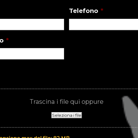
Telefono
*
to
*
Trascina i file qui oppure
Seleziona i file
Dimensione max del file: 82 MB.