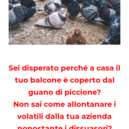
Sei disperato perché a casa il
tuo balcone è coperto dal
guano di piccione?
Non sai come allontanare i
volatili dalla tua azienda
nonostante i dissuasori?