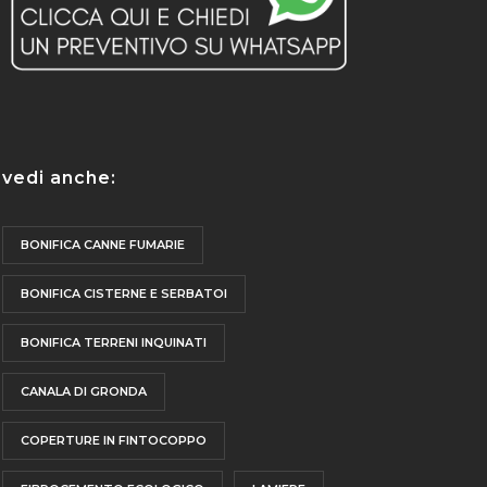
sicu
perf
lavo
tem
cura
Un 
agl
per 
vedi anche:
Cons
chi
smal
BONIFICA CANNE FUMARIE
boni
aff
BONIFICA CISTERNE E SERBATOI
prof
BONIFICA TERRENI INQUINATI
CANALA DI GRONDA
COPERTURE IN FINTOCOPPO