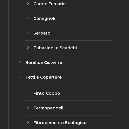
Canne Fumarie
Ottima azienda toscana di
smaltimento rifiuti con per
Comignoli
gentile e preparato. Ritiri
organizzati con precisione.
Serbatoi
Consigliatissimo.
Read more
Tubazioni e Scarichi
Bonifica Cisterne
Tetti e Coperture
Finto Coppo
Termopannelli
Fibrocemento Ecologico