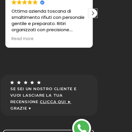
Personale efficiente e preciso di
Ci s
sonale
sicuro d' un piacere fare una
la r
recensione positiva a questa
cope
azienda grazie
picc
poll
Rea
molt
svol
Fin 
abb
pre
chia
di v
Tutt
SE SEI UN NOSTRO CLIENTE E
sta
VUOI LASCIARE LA TUA
prof
RECENSIONE
CLICCA QUI ►
face
GRAZIE ♥
dura
Gli 
att
pien