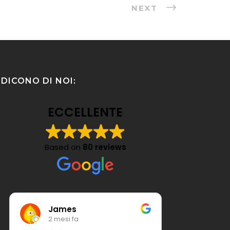
NEXT
DICONO DI NOI:
ECCELLENTE
Based on
80 reviews
Patrizia Mangini
2 mesi fa