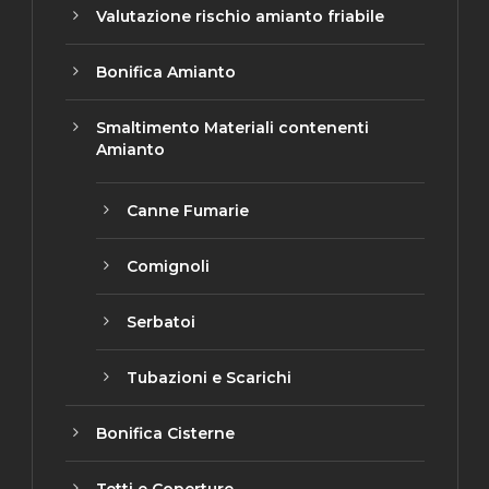
Valutazione rischio amianto friabile
Bonifica Amianto
Smaltimento Materiali contenenti
Amianto
Canne Fumarie
Ottima
smalti
Comignoli
gentile 
organi
Serbatoi
Consig
Read 
Tubazioni e Scarichi
Bonifica Cisterne
Tetti e Coperture