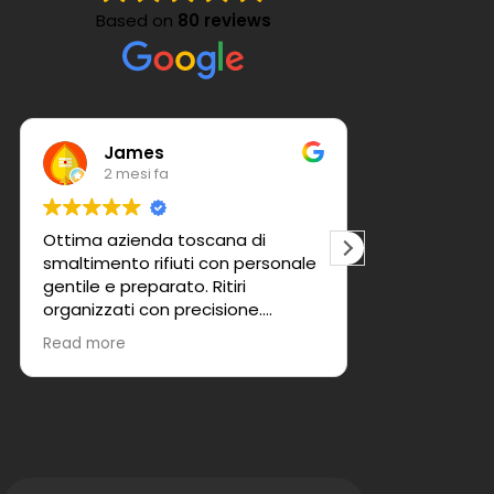
Based on
80 reviews
James
Patrizia Mangini
2 mesi fa
2 mesi fa
 azienda toscana di
Personale efficiente e pr
mento rifiuti con personale
sicuro d' un piacere fare
e preparato. Ritiri
recensione positiva a q
zzati con precisione.
azienda grazie
liatissimo.
more