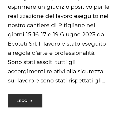
Con la presente si dichiara che la
Ditta Ecoteti srl Unipersonale con
sede in località Ingegnere Sticciano
Scalo, Roccastrada (GR) ha fornito
alla nostra Azienda servizi di bonifica
e smaltimento amianto e
rifacimento coperture di ampia
porzione dei nostri fabbricati
aziendali nel corso dell’anno 2016. A
lavori ultimati ci riteniamo
pienamente soddisfatti del lavoro
svolto.